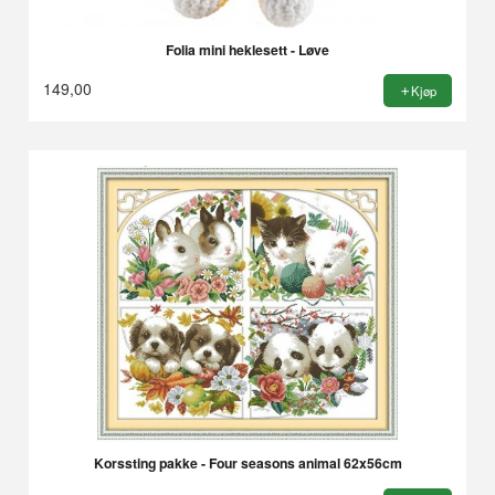
Folia mini heklesett - Løve
149,00
Kjøp
Korssting pakke - Four seasons animal 62x56cm