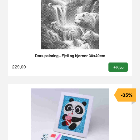
Dots painting - Fjell og bjørner 30x40cm
229,00
Kjøp
-35%