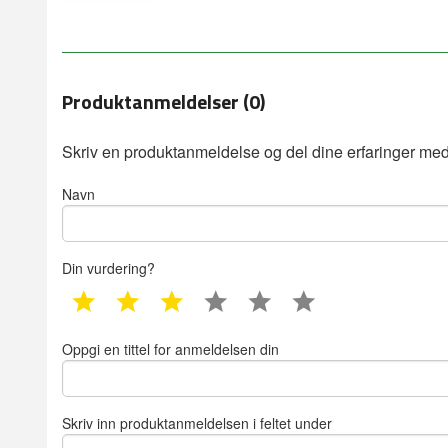
Produktanmeldelser (0)
Skriv en produktanmeldelse og del dine erfaringer med
Navn
Din vurdering?
1 star
2 star
3 star
4 star
5 star
6 star
Oppgi en tittel for anmeldelsen din
Skriv inn produktanmeldelsen i feltet under