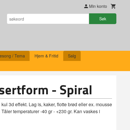
Min konto
Søk
esong / Tema
Hjem & Fritid
Salg
sertform - Spiral
kul 3d effekt. Lag is, kaker, flotte brød eller ex. mousse
Tåler temperaturer -40 gr - +230 gr. Kan vaskes i