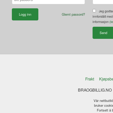
Jeg godtar
Glemt passord?
innforstått med
informasjon
(l
Frakt
Kjøpsbe
BRAOGBILLIG.NO K
Vår nettbutik
bruker cookie
Fortsett å