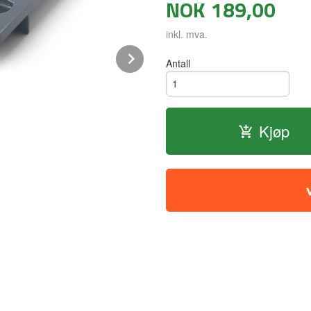
NOK
189,00
inkl. mva.
Next
Antall
Kjøp
Lekker silikon spiralform