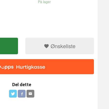
På lager
Ønskeliste
dessert silikon
Del dette