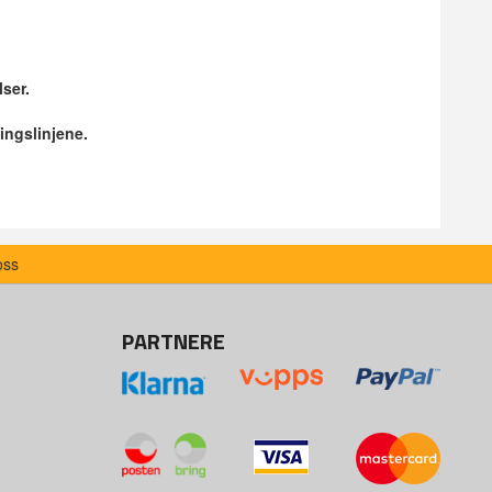
lser.
ingslinjene.
oss
PARTNERE