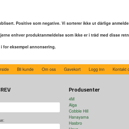
blisert. Positive som negative. Vi sorterer ikke ut dårlige anmelde
 fjerne enhver produktanmeldelse som ikke er i tråd med disse retn
r i for eksempel annonsering.
rside
Bli kunde
Om oss
Gavekort
Logg inn
Kontakt 
BREV
Produsenter
4M
Alga
Cobble Hill
Hanayama
se:
Hasbro
Heye