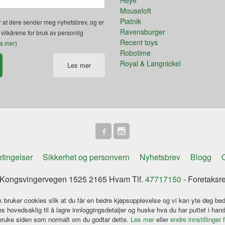
Mouseloft
Piatnik
 at dere sender meg nyhetsbrev, og er
Ravensburger
 vilkårene for bruk av personlig
Recent toys
es mer)
Robotime
Royal & Langnickel
Les mer
tingelser
Sikkerhet og personvern
Nyhetsbrev
Blogg
O
ongsvingervegen 1525 2165 Hvam Tlf.
47717150
- Foretaksr
k bruker cookies slik at du får en bedre kjøpsopplevelse og vi kan yte deg bed
s hovedsaklig til å lagre innloggingsdetaljer og huske hva du har puttet i han
 bruke siden som normalt om du godtar dette.
Les mer
eller
endre innstillinger 