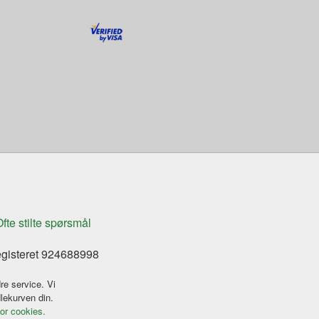
fte stilte spørsmål
egisteret 924688998
re service. Vi
dlekurven din.
for cookies.