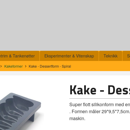
etrim & Tankenøtter
Eksperimenter & Vitenskap
Teknikk
S
Kakeformer
Kake - Dessertform - Spiral
Kake - Des
Super flott silikonform med en 
. Formen måler 29*9,5*7,5cm. 
maskin.