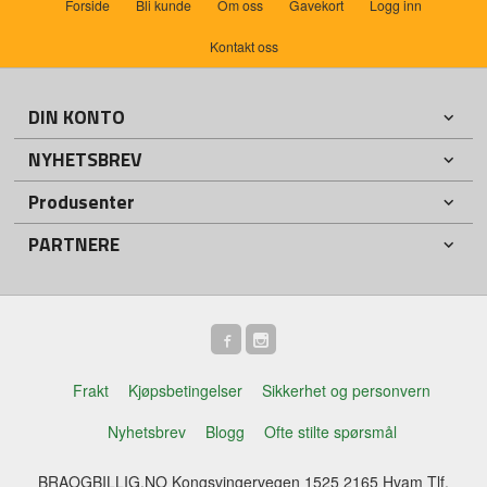
Forside
Bli kunde
Om oss
Gavekort
Logg inn
Kontakt oss
DIN KONTO
NYHETSBREV
Produsenter
PARTNERE
Frakt
Kjøpsbetingelser
Sikkerhet og personvern
Nyhetsbrev
Blogg
Ofte stilte spørsmål
BRAOGBILLIG.NO Kongsvingervegen 1525 2165 Hvam Tlf.