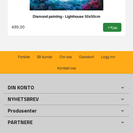
Diamond painting - Lighthouse 50x50cm
499,00
Kjøp
Forside
Bli kunde
Om oss
Gavekort
Logg inn
Kontakt oss
DIN KONTO
NYHETSBREV
Produsenter
PARTNERE