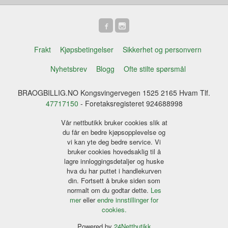
Frakt
Kjøpsbetingelser
Sikkerhet og personvern
Nyhetsbrev
Blogg
Ofte stilte spørsmål
BRAOGBILLIG.NO Kongsvingervegen 1525 2165 Hvam Tlf.
47717150
- Foretaksregisteret 924688998
Vår nettbutikk bruker cookies slik at
du får en bedre kjøpsopplevelse og
vi kan yte deg bedre service. Vi
bruker cookies hovedsaklig til å
lagre innloggingsdetaljer og huske
hva du har puttet i handlekurven
din. Fortsett å bruke siden som
normalt om du godtar dette.
Les
mer
eller
endre innstillinger for
cookies.
Powered by
24Nettbutikk