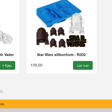
rth Vader
Star Wars silikonform - R2D2
139,00
Kjøp
Les mer
 ›
oss