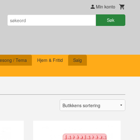
Min konto
Søk
esong / Tema
Hjem & Fritid
Salg