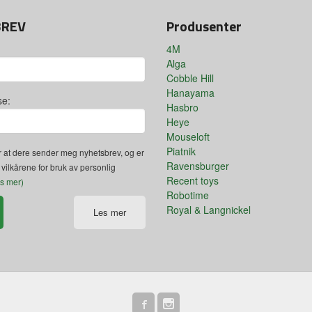
BREV
Produsenter
4M
Alga
Cobble Hill
Hanayama
se:
Hasbro
Heye
Mouseloft
Piatnik
 at dere sender meg nyhetsbrev, og er
Ravensburger
 vilkårene for bruk av personlig
Recent toys
es mer)
Robotime
Royal & Langnickel
Les mer