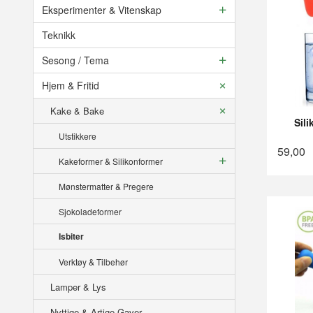
Eksperimenter & Vitenskap
Teknikk
Sesong / Tema
Hjem & Fritid
Kake & Bake
Sil
Utstikkere
59,00
Kakeformer & Silikonformer
Mønstermatter & Pregere
Sjokoladeformer
Isbiter
Verktøy & Tilbehør
Lamper & Lys
Nyttige & Artige Gaver