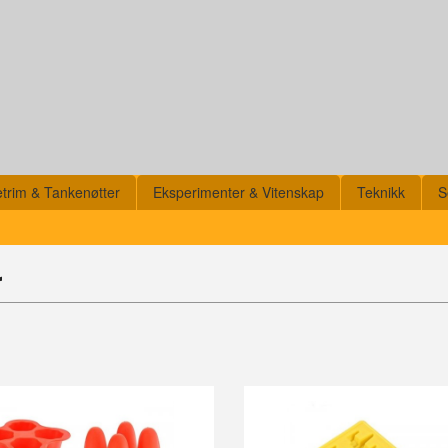
etrim & Tankenøtter
Eksperimenter & Vitenskap
Teknikk
S
r