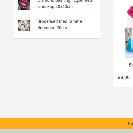
Diamond painting - Eple med
landskap 40x40cm
Broderisett med ramme -
Snømann 20cm
S
99,00
Fo