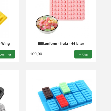
X-Wing
Silikonform - frukt - 66 biter
109,00
Les mer
Kjøp