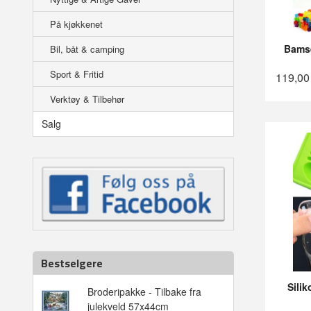
På kjøkkenet
Bamse
Bil, båt & camping
Sport & Fritid
119,00
Verktøy & Tilbehør
Salg
Bestselgere
Sili
Broderipakke - Tilbake fra
julekveld 57x44cm