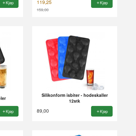
119,25
Kjøp
Kjøp
159,00
Rabatt
Silikonform isbiter - hodeskaller
ler
12stk
89,00
Kjøp
Kjøp