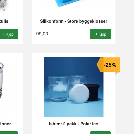
kulls
Silikonform - Store byggeklosser
99,00
Kjøp
Kjøp
-25%
finner
Isbiter 2 pakk - Polar ice