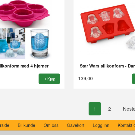
ilikonform med 4 hjerner
Star Wars silikonform - Da
139,00
Kjøp
1
2
Neste
rside
Bli kunde
Om oss
Gavekort
Logg inn
Kontakt 