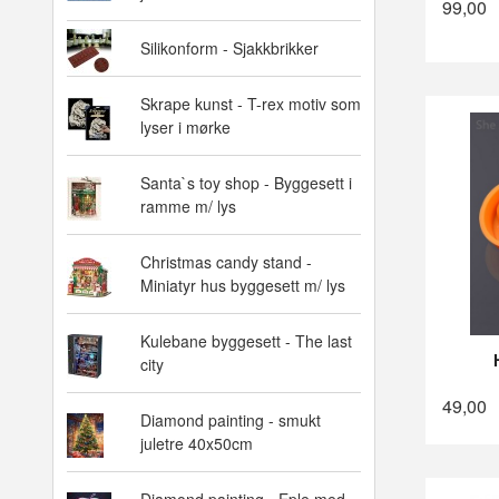
99,00
Silikonform - Sjakkbrikker
Skrape kunst - T-rex motiv som
lyser i mørke
Santa`s toy shop - Byggesett i
ramme m/ lys
Christmas candy stand -
Miniatyr hus byggesett m/ lys
Kulebane byggesett - The last
city
49,00
Diamond painting - smukt
juletre 40x50cm