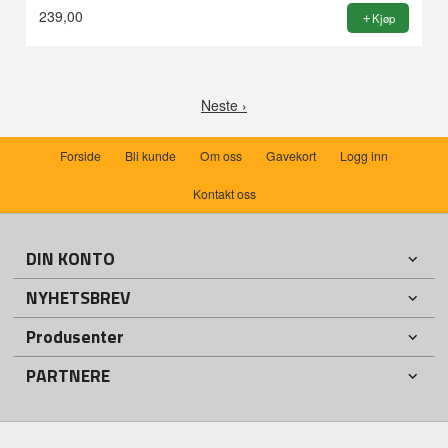
239,00
Kjøp
Neste ›
Forside
Bli kunde
Om oss
Gavekort
Logg inn
Kontakt oss
DIN KONTO
NYHETSBREV
Produsenter
PARTNERE