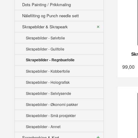
Dots Painting / Prikkmaling
Nålefilting og Punch needle sett
Skrapebilder & Skrapeark
Skrapebilder - Sølvfolie
Skrapebilder - Gullfolie
Skr
Skrapebilder - Regnbuefolie
99,00
Skrapebilder - Kobberfolie
Skrapebilder - Holografisk
Skrapebilder - Selvlysende
Skrapebilder - Økonomi pakker
Skrapebilder - Små prosjekter
Skrapebilder - Annet
Scrapbooking & Kort