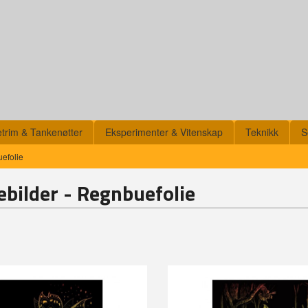
etrim & Tankenøtter
Eksperimenter & Vitenskap
Teknikk
S
efolie
ebilder - Regnbuefolie