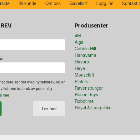
rside
Bli kunde
Om oss
Gavekort
Logg inn
Kontakt 
BREV
Produsenter
4M
Alga
Cobble Hill
Hanayama
se:
Hasbro
Heye
Mouseloft
Piatnik
 at dere sender meg nyhetsbrev, og er
Ravensburger
 vilkårene for bruk av personlig
Recent toys
es mer)
Robotime
Royal & Langnickel
Les mer