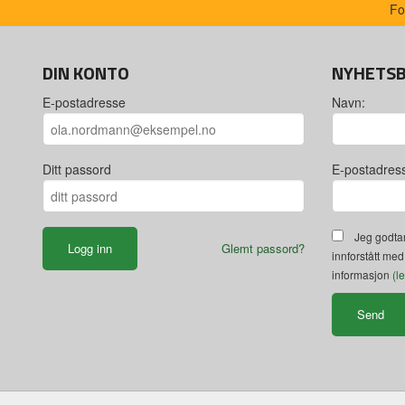
Fo
DIN KONTO
NYHETS
E-postadresse
Navn:
Ditt passord
E-postadres
Jeg godtar
Glemt passord?
innforstått med
informasjon
(l