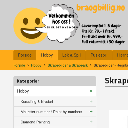
Gå
Lukk
til
innholdet
Produkter
Forside
Hobby
Lek & Spill
Puslespill
Hjern
Forside
Hobby
Skrapebilder & Skrapeark
Skrapebilder - Regnbu
Skrap
Kategorier
Hobby
Korssting & Broderi
Mal etter nummer / Paint by numbers
Diamond Painting