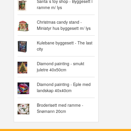
Santa`s toy shop - Byggesett i
ramme m/ lys
Christmas candy stand -
Miniatyr hus byggesett m/ lys
Kulebane byggesett - The last
city
Diamond painting - smukt
juletre 40x50cm
Diamond painting - Eple med
landskap 40x40cm
Broderisett med ramme -
Snømann 20cm