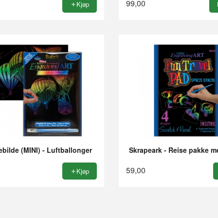
99,00
Kjøp
bilde (MINI) - Luftballonger
Skrapeark - Reise pakke m
59,00
Kjøp