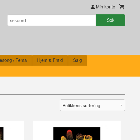
Min konto
Søk
esong / Tema
Hjem & Fritid
Salg