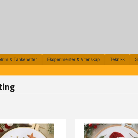
etrim & Tankenøtter
Eksperimenter & Vitenskap
Teknikk
S
ting