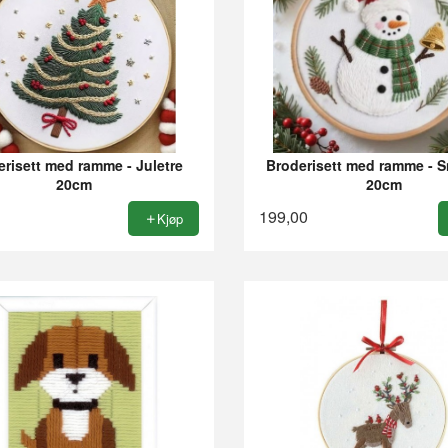
erisett med ramme - Juletre
Broderisett med ramme -
20cm
20cm
199,00
Kjøp