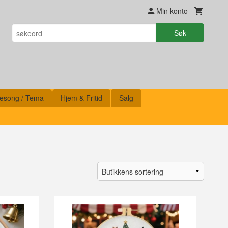
Min konto
Søk
esong / Tema
Hjem & Fritid
Salg