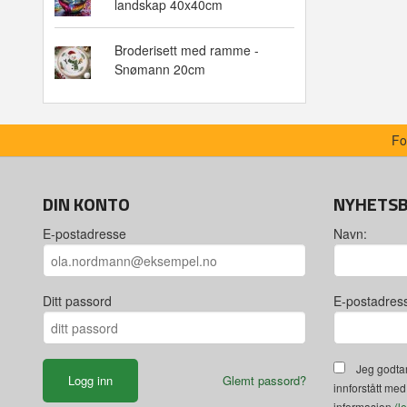
landskap 40x40cm
Broderisett med ramme -
Snømann 20cm
Fo
DIN KONTO
NYHETS
E-postadresse
Navn:
Ditt passord
E-postadres
Jeg godtar
Glemt passord?
innforstått med
informasjon
(l