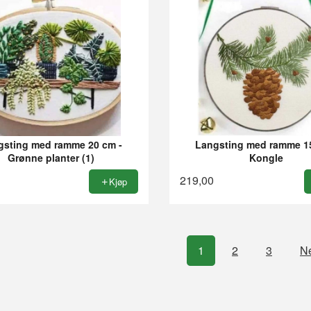
gsting med ramme 20 cm -
Langsting med ramme 1
Grønne planter (1)
Kongle
219,00
Kjøp
1
2
3
Ne