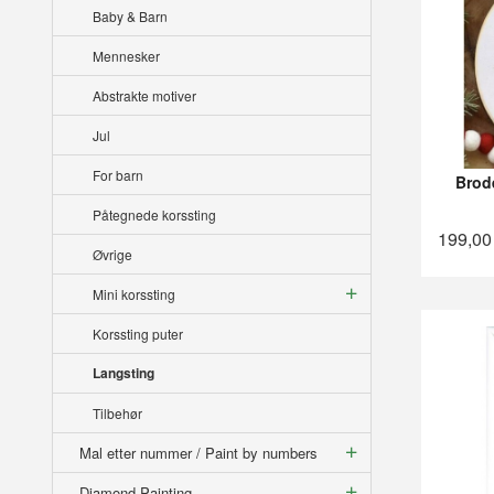
Baby & Barn
Mennesker
Abstrakte motiver
Jul
For barn
Brod
Påtegnede korssting
199,00
Øvrige
Mini korssting
Korssting puter
Langsting
Tilbehør
Mal etter nummer / Paint by numbers
Diamond Painting