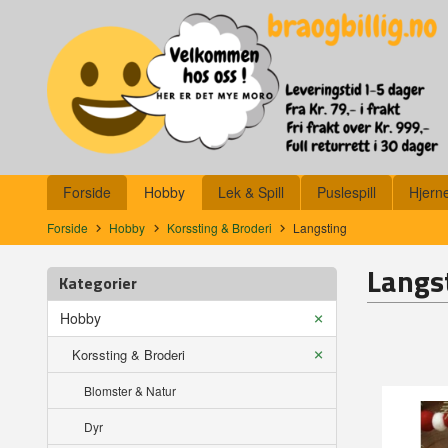
Gå
Lukk
til
innholdet
Produkter
Forside
Hobby
Lek & Spill
Puslespill
Hjern
Forside
Hobby
Korssting & Broderi
Langsting
Langs
Kategorier
Hobby
Korssting & Broderi
Blomster & Natur
Dyr