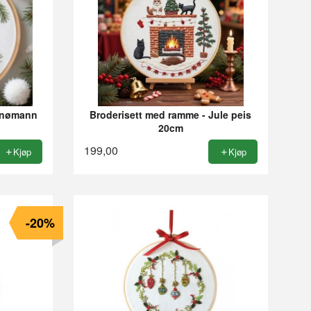
 Snømann
Broderisett med ramme - Jule peis
20cm
199,00
Kjøp
Kjøp
-20%