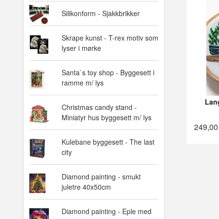
Silikonform - Sjakkbrikker
Skrape kunst - T-rex motiv som
lyser i mørke
Santa`s toy shop - Byggesett i
ramme m/ lys
Lan
Christmas candy stand -
Miniatyr hus byggesett m/ lys
249,00
Kulebane byggesett - The last
city
Diamond painting - smukt
juletre 40x50cm
Diamond painting - Eple med