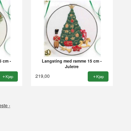
5 cm -
Langsting med ramme 15 cm -
Juletre
219,00
Kjøp
Kjøp
ste ›