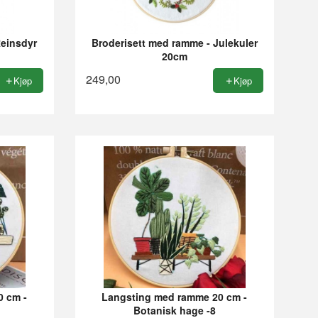
Reinsdyr
Broderisett med ramme - Julekuler
20cm
249,00
Kjøp
Kjøp
0 cm -
Langsting med ramme 20 cm -
Botanisk hage -8