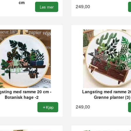
cm
249,00
Les mer
gsting med ramme 20 cm -
Langsting med ramme 2
Botanisk hage -2
Grønne planter (3)
249,00
Kjøp