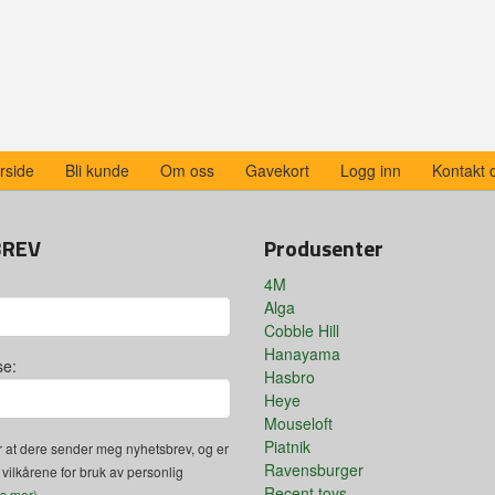
rside
Bli kunde
Om oss
Gavekort
Logg inn
Kontakt 
BREV
Produsenter
4M
Alga
Cobble Hill
Hanayama
se:
Hasbro
Heye
Mouseloft
Piatnik
 at dere sender meg nyhetsbrev, og er
Ravensburger
 vilkårene for bruk av personlig
Recent toys
es mer)