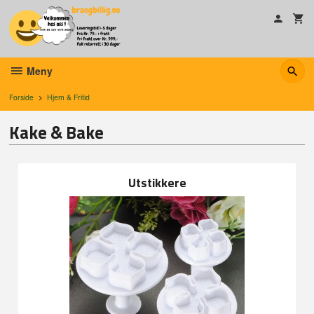
Gå
til
innholdet
Meny
Forside
Hjem & Fritid
Kake & Bake
Utstikkere