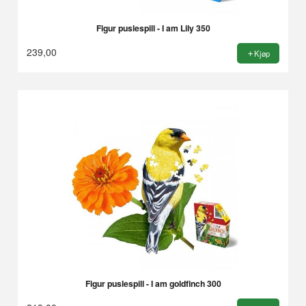
Figur puslespill - I am Lily 350
239,00
Kjøp
Figur puslespill - I am goldfinch 300