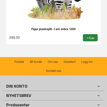
Figur puslespill - I am zebra 1000
299,00
Kjøp
Forside
Bli kunde
Om oss
Gavekort
Logg inn
Kontakt oss
DIN KONTO
NYHETSBREV
Produsenter