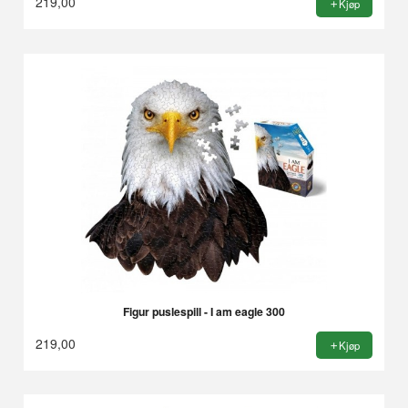
219,00
Kjøp
Figur puslespill - I am eagle 300
219,00
Kjøp