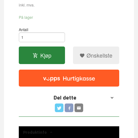
inkl. mva.
På lager
Antall
Kjøp
Ønskeliste
Del dette
Produktinfo