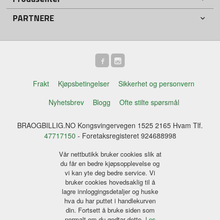
PARTNERE
Frakt
Kjøpsbetingelser
Sikkerhet og personvern
Nyhetsbrev
Blogg
Ofte stilte spørsmål
BRAOGBILLIG.NO Kongsvingervegen 1525 2165 Hvam Tlf.
47717150
- Foretaksregisteret 924688998
Vår nettbutikk bruker cookies slik at
du får en bedre kjøpsopplevelse og
vi kan yte deg bedre service. Vi
bruker cookies hovedsaklig til å
lagre innloggingsdetaljer og huske
hva du har puttet i handlekurven
din. Fortsett å bruke siden som
normalt om du godtar dette.
Les