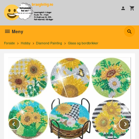
Gå
til
innholdet
Meny
Forside
Hobby
Diamond Painting
Glass og bordbrikker
Prev
Ne