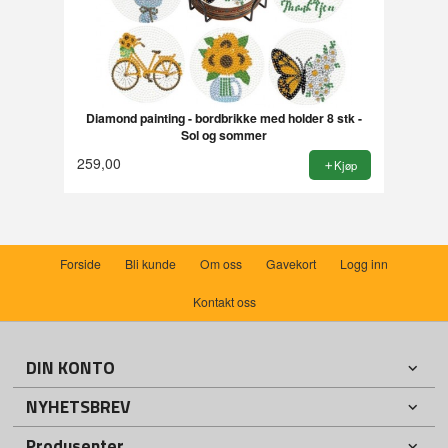
Diamond painting - bordbrikke med holder 8 stk -
Sol og sommer
259,00
Kjøp
Forside
Bli kunde
Om oss
Gavekort
Logg inn
Kontakt oss
DIN KONTO
NYHETSBREV
Produsenter