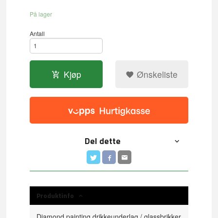
På lager
Antall
Kjøp
Ønskeliste
Del dette
Produktinfo
Diamond painting drikkeunderlag / glassbrikker