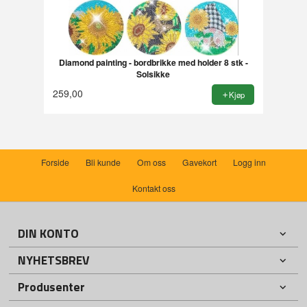
Diamond painting - bordbrikke med holder 8 stk -
Solsikke
259,00
Kjøp
Forside
Bli kunde
Om oss
Gavekort
Logg inn
Kontakt oss
DIN KONTO
NYHETSBREV
Produsenter