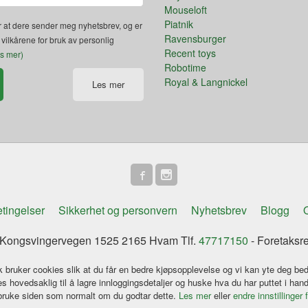
Mouseloft
Piatnik
 at dere sender meg nyhetsbrev, og er
Ravensburger
 vilkårene for bruk av personlig
Recent toys
es mer)
Robotime
Royal & Langnickel
Les mer
tingelser
Sikkerhet og personvern
Nyhetsbrev
Blogg
O
ongsvingervegen 1525 2165 Hvam Tlf.
47717150
- Foretaksr
k bruker cookies slik at du får en bedre kjøpsopplevelse og vi kan yte deg bed
s hovedsaklig til å lagre innloggingsdetaljer og huske hva du har puttet i han
 bruke siden som normalt om du godtar dette.
Les mer
eller
endre innstillinger 