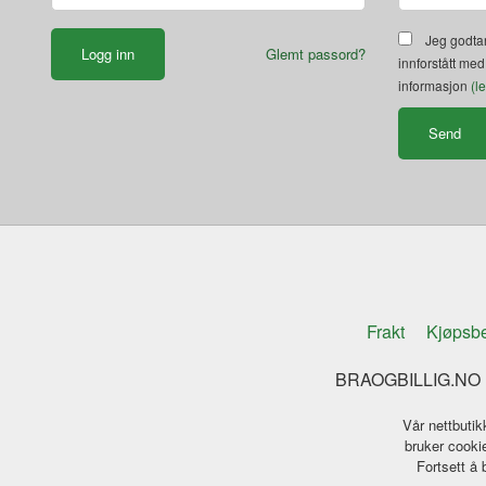
Jeg godtar
Glemt passord?
innforstått med
informasjon
(l
Frakt
Kjøpsbe
BRAOGBILLIG.NO K
Vår nettbutik
bruker cookie
Fortsett å