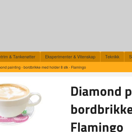
etrim & Tankenøtter
Eksperimenter & Vitenskap
Teknikk
S
ond painting - bordbrikke med holder 8 stk - Flamingo
Diamond pa
bordbrikke
Flamingo