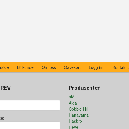
rside
Bli kunde
Om oss
Gavekort
Logg inn
Kontakt 
BREV
Produsenter
4M
Alga
Cobble Hill
Hanayama
se:
Hasbro
Heye