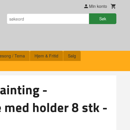
Min konto
Søk
esong / Tema
Hjem & Fritid
Salg
inting -
 med holder 8 stk -