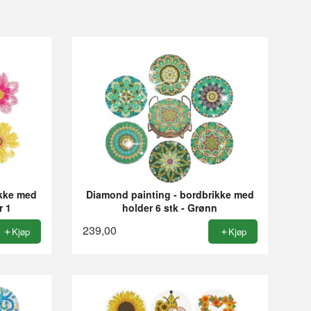
ikke med
Diamond painting - bordbrikke med
r 1
holder 6 stk - Grønn
239,00
Kjøp
Kjøp