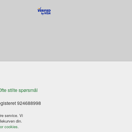
fte stilte spørsmål
egisteret 924688998
re service. Vi
dlekurven din.
for cookies.