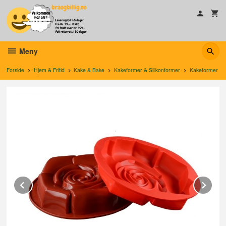
Gå
til
innholdet
Meny
Forside
Hjem & Fritid
Kake & Bake
Kakeformer & Silikonformer
Kakeformer
Prev
Ne