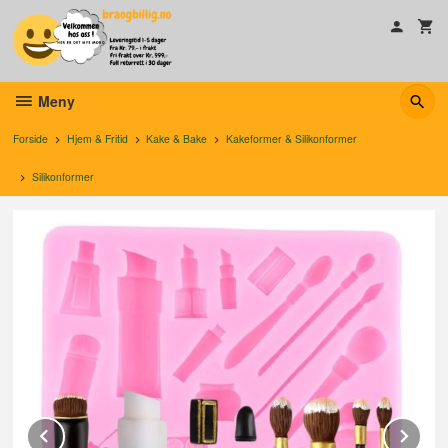
Gå
til
innholdet
Meny
Forside
Hjem & Fritid
Kake & Bake
Kakeformer & Silikonformer
Silikonformer
Prev
Ne