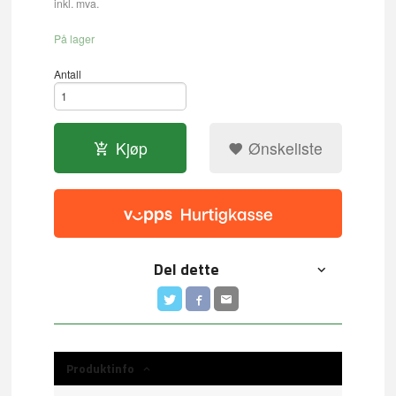
inkl. mva.
På lager
Antall
Kjøp
Ønskeliste
Del dette
Produktinfo