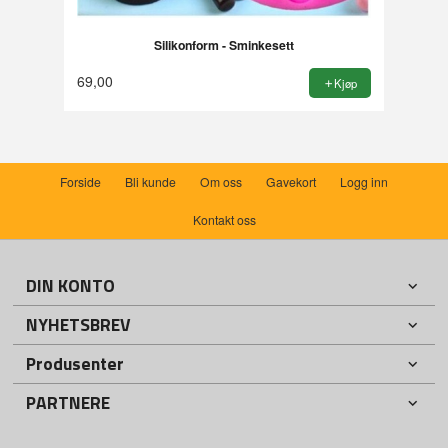
Silikonform - Sminkesett
69,00
Kjøp
Forside
Bli kunde
Om oss
Gavekort
Logg inn
Kontakt oss
DIN KONTO
NYHETSBREV
Produsenter
PARTNERE