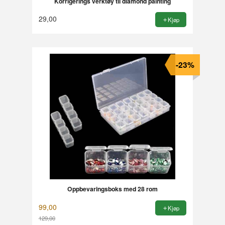
Korrigerings verktøy til diamond painting
29,00
Kjøp
-23%
Oppbevaringsboks med 28 rom
99,00
Kjøp
129,00