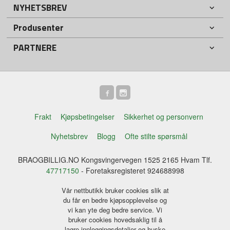
NYHETSBREV
Produsenter
PARTNERE
Frakt
Kjøpsbetingelser
Sikkerhet og personvern
Nyhetsbrev
Blogg
Ofte stilte spørsmål
BRAOGBILLIG.NO Kongsvingervegen 1525 2165 Hvam Tlf.
47717150
- Foretaksregisteret 924688998
Vår nettbutikk bruker cookies slik at
du får en bedre kjøpsopplevelse og
vi kan yte deg bedre service. Vi
bruker cookies hovedsaklig til å
lagre innloggingsdetaljer og huske