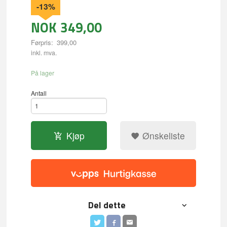
-13%
NOK
349,00
Førpris:
399,00
Rabatt
inkl. mva.
På lager
Antall
Kjøp
Ønskeliste
Del dette