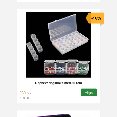
Rabatt
-16%
Oppbevaringsboks med 56 rom
159,00
Kjøp
189,00
Rabatt