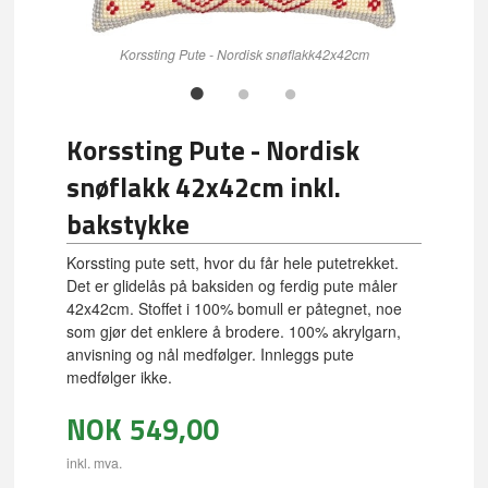
Korssting Pute - Nordisk snøflakk42x42cm
Korssting Pute - Nordisk
snøflakk 42x42cm inkl.
bakstykke
Korssting pute sett, hvor du får hele putetrekket.
Det er glidelås på baksiden og ferdig pute måler
42x42cm. Stoffet i 100% bomull er påtegnet, noe
som gjør det enklere å brodere. 100% akrylgarn,
anvisning og nål medfølger. Innleggs pute
medfølger ikke.
NOK
549,00
inkl. mva.