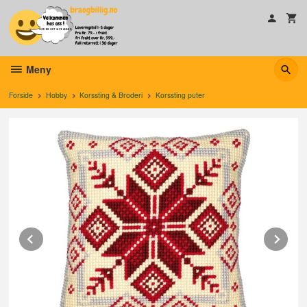
Gå
til
innholdet
Meny
Forside
Hobby
Korssting & Broderi
Korssting puter
Prev
Ne