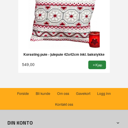
Korssting pute - julepute 42x42cm inkl. bakstykke
549,00
Kjøp
Forside
Bli kunde
Om oss
Gavekort
Logg inn
Kontakt oss
DIN KONTO