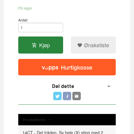
På lager
Antall
Kjøp
Ønskeliste
Del dette
Produktinfo
14CT - Del tråden. Sy hele (X) sting med 2