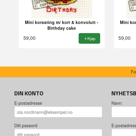
Mini korssting m/ kort & konvolutt -
Mini ko
Birthday cake
59,00
59,00
Kjøp
Fo
DIN KONTO
NYHETS
E-postadresse
Navn:
Ditt passord
E-postadres