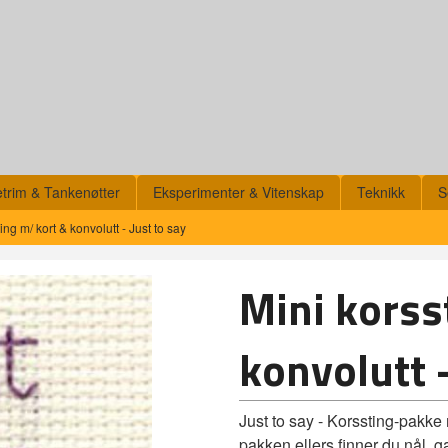
etrim & Tankenøtter
Eksperimenter & Vitenskap
Teknikk
S
ing m/ kort & konvolutt - Just to say
Mini korss
konvolutt -
Just to say - Korssting-pakke
pakken ellers finner du nål, 