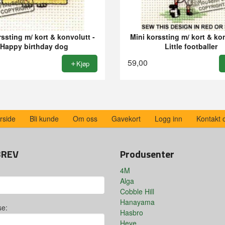
rssting m/ kort & konvolutt -
Mini korssting m/ kort & kon
Happy birthday dog
Little footballer
59,00
Kjøp
rside
Bli kunde
Om oss
Gavekort
Logg inn
Kontakt 
BREV
Produsenter
4M
Alga
Cobble Hill
Hanayama
se:
Hasbro
Heye