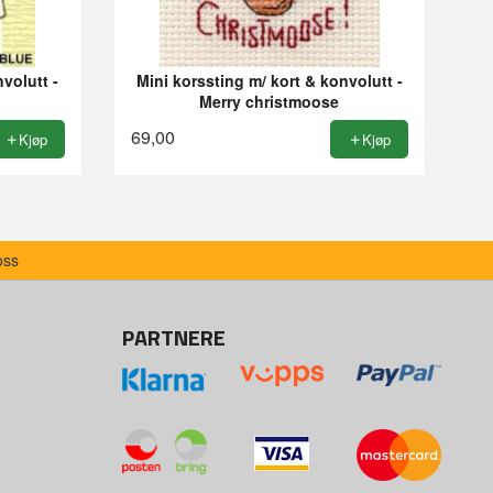
volutt -
Mini korssting m/ kort & konvolutt -
Merry christmoose
69,00
Kjøp
Kjøp
oss
PARTNERE