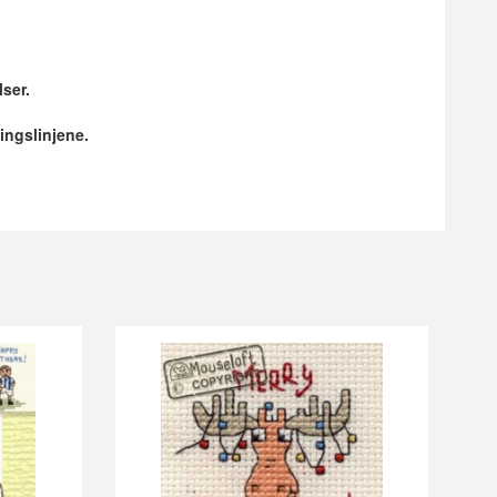
lser.
ingslinjene.