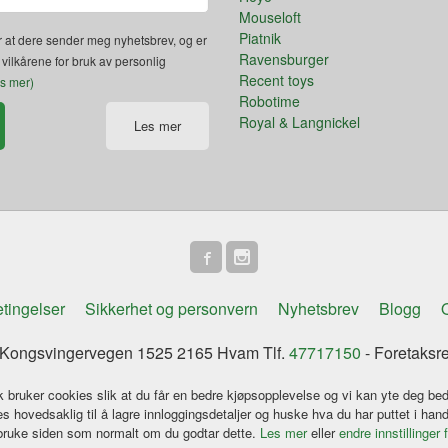
Mouseloft
Piatnik
 at dere sender meg nyhetsbrev, og er
Ravensburger
 vilkårene for bruk av personlig
Recent toys
es mer)
Robotime
Royal & Langnickel
Les mer
tingelser
Sikkerhet og personvern
Nyhetsbrev
Blogg
O
ongsvingervegen 1525 2165 Hvam Tlf.
47717150
- Foretaksr
k bruker cookies slik at du får en bedre kjøpsopplevelse og vi kan yte deg bed
s hovedsaklig til å lagre innloggingsdetaljer og huske hva du har puttet i han
 bruke siden som normalt om du godtar dette.
Les mer
eller
endre innstillinger 