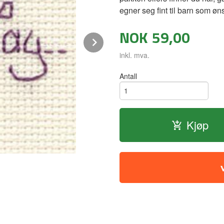
egner seg fint til barn som øn
NOK
59,00
Next
inkl. mva.
Antall
Kjøp
Korssting forpakning