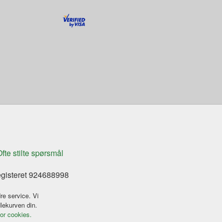
fte stilte spørsmål
egisteret 924688998
re service. Vi
dlekurven din.
for cookies.