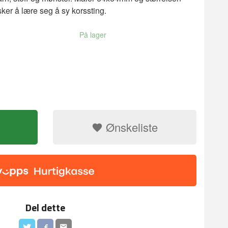
sker å lære seg å sy korssting.
På lager
Kort til korsst
Ønskeliste
Del dette