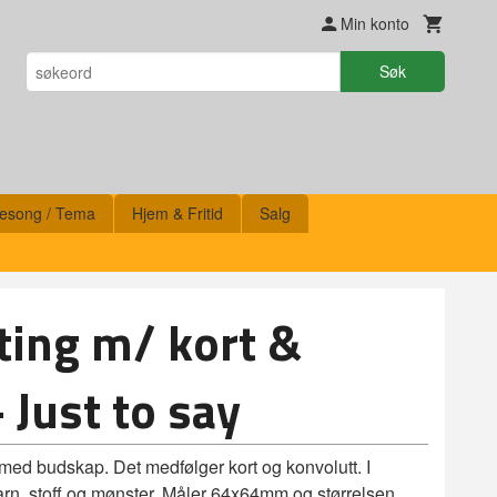
Min konto
Søk
esong / Tema
Hjem & Fritid
Salg
ting m/ kort &
 Just to say
 med budskap. Det medfølger kort og konvolutt. I
garn, stoff og mønster. Måler 64x64mm og størrelsen