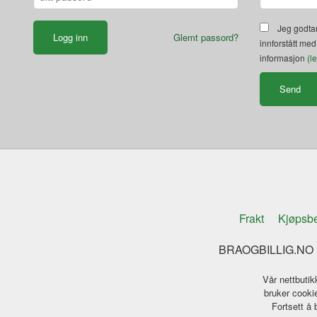
Jeg godtar
Glemt passord?
innforstått med
informasjon
(l
Frakt
Kjøpsbe
BRAOGBILLIG.NO K
Vår nettbutik
bruker cookie
Fortsett å