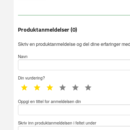
Produktanmeldelser (0)
Skriv en produktanmeldelse og del dine erfaringer med
Navn
Din vurdering?
1 star
2 star
3 star
4 star
5 star
6 star
Oppgi en tittel for anmeldelsen din
Skriv inn produktanmeldelsen i feltet under