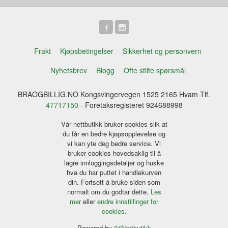
Frakt
Kjøpsbetingelser
Sikkerhet og personvern
Nyhetsbrev
Blogg
Ofte stilte spørsmål
BRAOGBILLIG.NO Kongsvingervegen 1525 2165 Hvam Tlf.
47717150
- Foretaksregisteret 924688998
Vår nettbutikk bruker cookies slik at
du får en bedre kjøpsopplevelse og
vi kan yte deg bedre service. Vi
bruker cookies hovedsaklig til å
lagre innloggingsdetaljer og huske
hva du har puttet i handlekurven
din. Fortsett å bruke siden som
normalt om du godtar dette.
Les
mer
eller
endre innstillinger for
cookies.
Powered by
24Nettbutikk