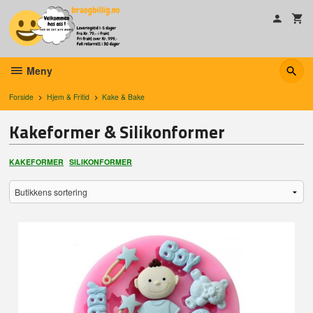
Gå
til
innholdet
Meny
Forside
Hjem & Fritid
Kake & Bake
Kakeformer & Silikonformer
KAKEFORMER
SILIKONFORMER