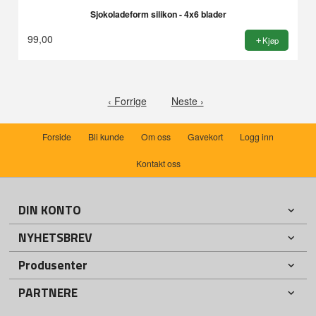
Sjokoladeform silikon - 4x6 blader
99,00
Kjøp
‹ Forrige
Neste ›
Forside
Bli kunde
Om oss
Gavekort
Logg inn
Kontakt oss
DIN KONTO
NYHETSBREV
Produsenter
PARTNERE