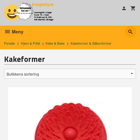
Gå
til
innholdet
Meny
Forside
Hjem & Fritid
Kake & Bake
Kakeformer & Silikonformer
Kakeformer