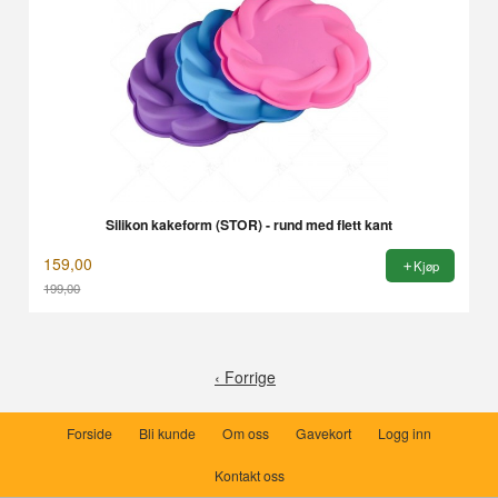
Silikon kakeform (STOR) - rund med flett kant
159,00
Kjøp
199,00
Rabatt
‹ Forrige
Forside
Bli kunde
Om oss
Gavekort
Logg inn
Kontakt oss