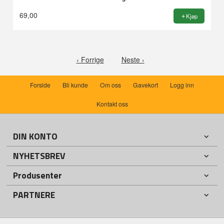
69,00
Kjøp
‹ Forrige
Neste ›
Forside
Bli kunde
Om oss
Gavekort
Logg inn
Kontakt oss
DIN KONTO
NYHETSBREV
Produsenter
PARTNERE