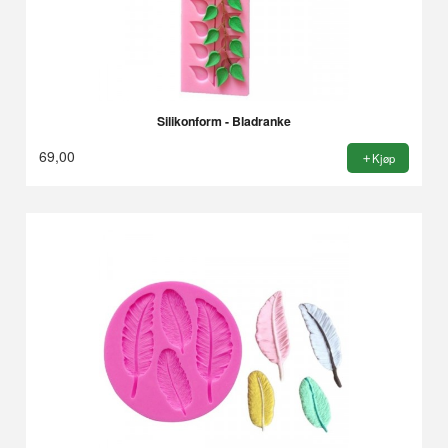
Silikonform - Bladranke
69,00
Kjøp