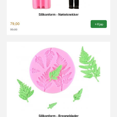
Silikonform - Nøtteknekker
79,00
Kjøp
99,00
Rabatt
Silikonform - Bregneblader