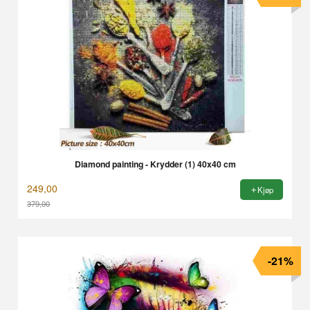
Diamond painting - Krydder (1) 40x40 cm
249,00
Kjøp
379,00
Rabatt
-21%