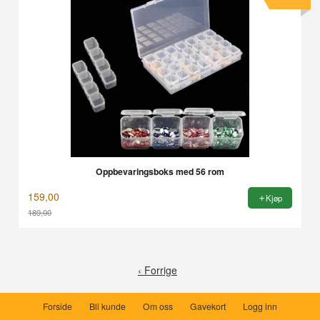
Oppbevaringsboks med 56 rom
159,00
Kjøp
189,00
Rabatt
‹ Forrige
Forside
Bli kunde
Om oss
Gavekort
Logg inn