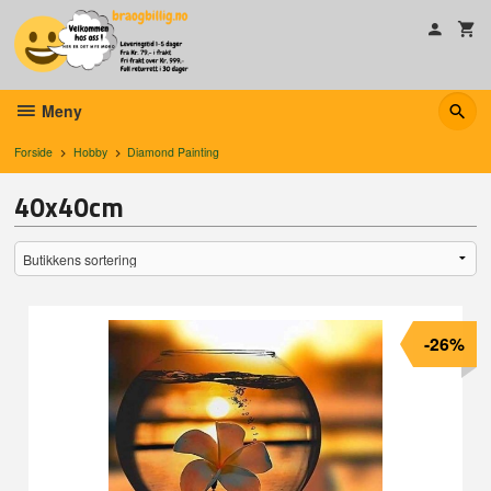
Gå
til
innholdet
Meny
Forside
Hobby
Diamond Painting
40x40cm
-26%