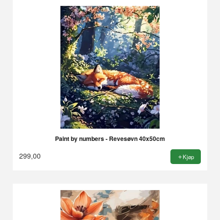
Paint by numbers - Revesøvn 40x50cm
299,00
Kjøp