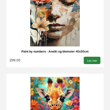
Paint by numbers - Ansikt og blomster 40x50cm
299,00
Les mer