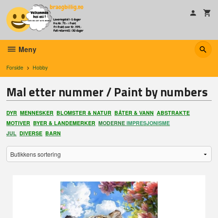
Gå
til
innholdet
Meny
Forside
Hobby
Mal etter nummer / Paint by numbers
DYR
MENNESKER
BLOMSTER & NATUR
BÅTER & VANN
ABSTRAKTE
MOTIVER
BYER & LANDEMERKER
MODERNE
IMPRESJONISME
JUL
DIVERSE
BARN