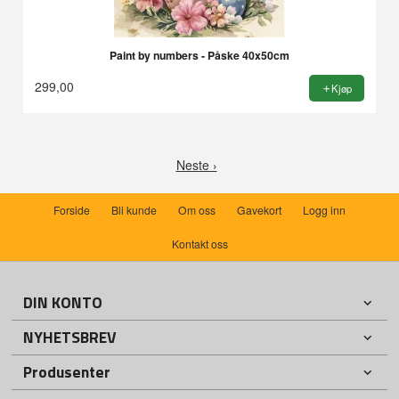
Paint by numbers - Påske 40x50cm
299,00
Kjøp
Neste ›
Forside
Bli kunde
Om oss
Gavekort
Logg inn
Kontakt oss
DIN KONTO
NYHETSBREV
Produsenter