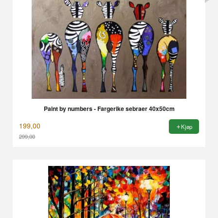
Paint by numbers - Fargerike sebraer 40x50cm
199,00
Kjøp
299,00
Rabatt