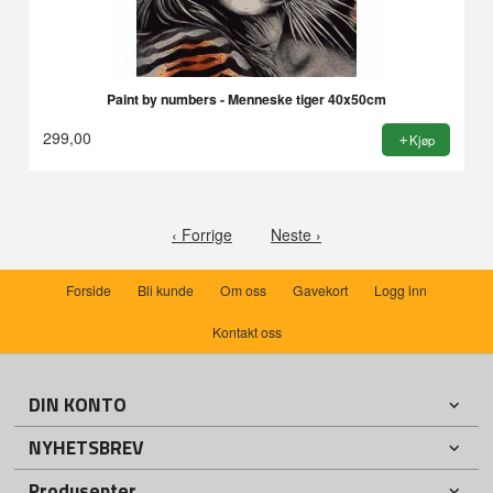
Paint by numbers - Menneske tiger 40x50cm
299,00
Kjøp
‹ Forrige
Neste ›
Forside
Bli kunde
Om oss
Gavekort
Logg inn
Kontakt oss
DIN KONTO
NYHETSBREV
Produsenter