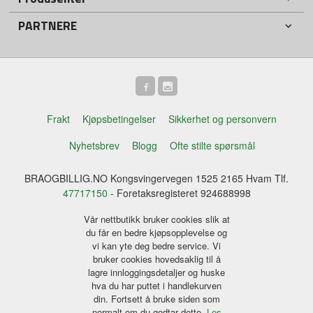
PARTNERE
Frakt
Kjøpsbetingelser
Sikkerhet og personvern
Nyhetsbrev
Blogg
Ofte stilte spørsmål
BRAOGBILLIG.NO Kongsvingervegen 1525 2165 Hvam Tlf.
47717150
- Foretaksregisteret 924688998
Vår nettbutikk bruker cookies slik at
du får en bedre kjøpsopplevelse og
vi kan yte deg bedre service. Vi
bruker cookies hovedsaklig til å
lagre innloggingsdetaljer og huske
hva du har puttet i handlekurven
din. Fortsett å bruke siden som
normalt om du godtar dette.
Les