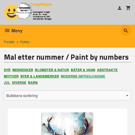
Gå
til
innholdet
Meny
Forside
Hobby
Mal etter nummer / Paint by numbers
DYR
MENNESKER
BLOMSTER & NATUR
BÅTER & VANN
ABSTRAKTE
MOTIVER
BYER & LANDEMERKER
MODERNE
IMPRESJONISME
JUL
DIVERSE
BARN