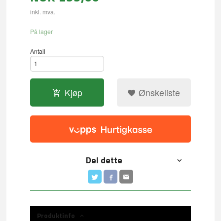
inkl. mva.
På lager
Antall
Kjøp
Ønskeliste
Del dette
Produktinfo