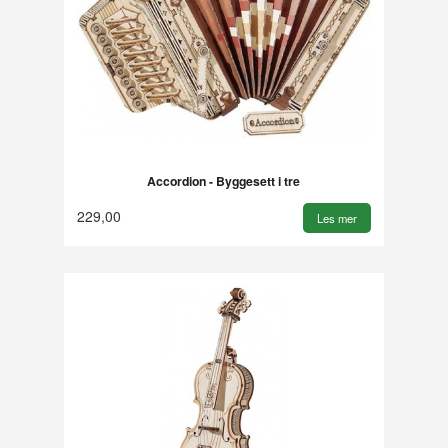
Accordion - Byggesett i tre
229,00
Les mer