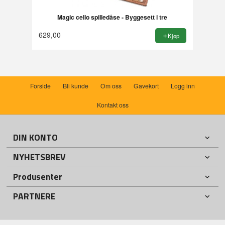
Magic cello spilledåse - Byggesett i tre
629,00
Kjøp
Forside
Bli kunde
Om oss
Gavekort
Logg inn
Kontakt oss
DIN KONTO
NYHETSBREV
Produsenter
PARTNERE