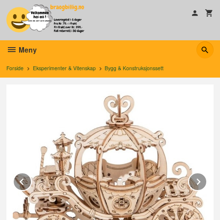
Gå
til
innholdet
Meny
Forside
Eksperimenter & Vitenskap
Bygg & Konstruksjonssett
Prev
Ne