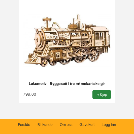
Lokomotiv - Byggesett i tre m/ mekaniske gir
799,00
Kjøp
Forside
Bli kunde
Om oss
Gavekort
Logg inn