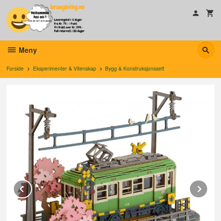
Gå
til
innholdet
Meny
Forside
Eksperimenter & Vitenskap
Bygg & Konstruksjonssett
Prev
Ne