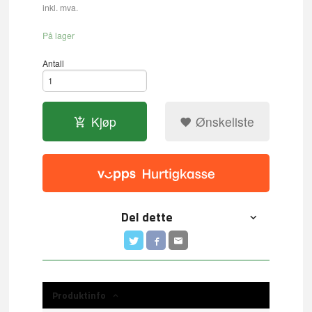
inkl. mva.
På lager
Antall
Kjøp
Ønskeliste
Del dette
Produktinfo