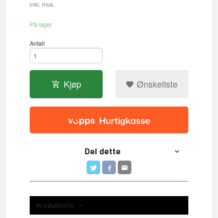
inkl. mva.
På lager
Antall
Kjøp
Ønskeliste
Del dette
Produktinfo