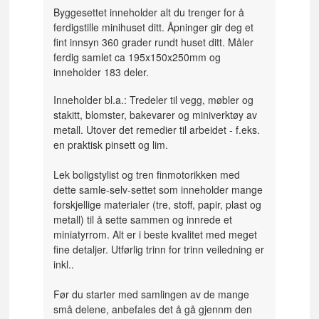
Byggesettet inneholder alt du trenger for å
ferdigstille minihuset ditt. Åpninger gir deg et
fint innsyn 360 grader rundt huset ditt. Måler
ferdig samlet ca 195x150x250mm og
inneholder 183 deler.
Inneholder bl.a.: Tredeler til vegg, møbler og
stakitt, blomster, bakevarer og miniverktøy av
metall. Utover det remedier til arbeidet - f.eks.
en praktisk pinsett og lim.
Lek boligstylist og tren finmotorikken med
dette samle-selv-settet som inneholder mange
forskjellige materialer (tre, stoff, papir, plast og
metall) til å sette sammen og innrede et
miniatyrrom. Alt er i beste kvalitet med meget
fine detaljer. Utførlig trinn for trinn veiledning er
inkl..
Før du starter med samlingen av de mange
små delene, anbefales det å gå gjennm den