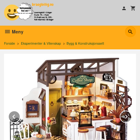
Gå
til
innholdet
Meny
Forside
Eksperimenter & Vitenskap
Bygg & Konstruksjonssett
Prev
Ne