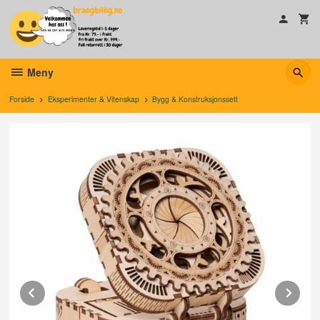
Gå
til
innholdet
Meny
Forside
Eksperimenter & Vitenskap
Bygg & Konstruksjonssett
Prev
Ne