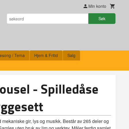
Min konto
Søk
esong / Tema
Hjem & Fritid
Salg
ousel - Spilledåse
yggesett
d mekaniske gir, lys og musikk. Består av 265 deler og
Samles uten bruk av lim og verktøy. Måler ferdig samlet