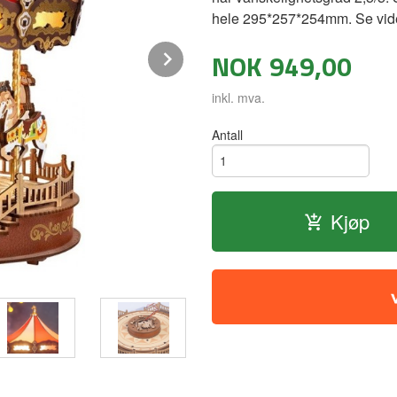
hele 295*257*254mm. Se vide
Next
NOK
949,00
inkl. mva.
Antall
Kjøp