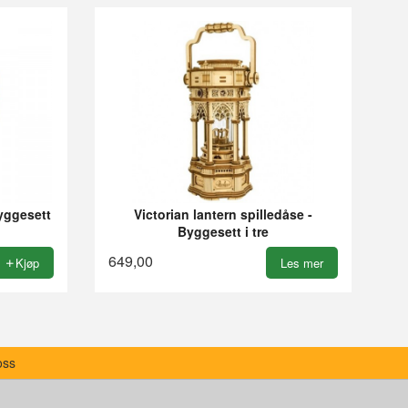
Byggesett
Victorian lantern spilledåse -
Byggesett i tre
649,00
Kjøp
Les mer
oss