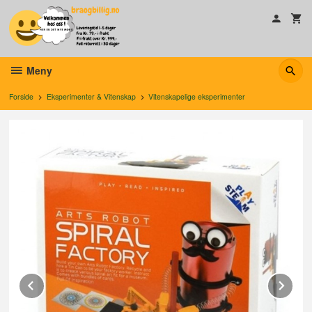
Gå
til
innholdet
Meny
Forside
Eksperimenter & Vitenskap
Vitenskapelige eksperimenter
Prev
Ne