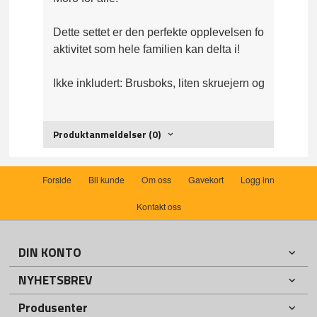
Dette settet er den perfekte opplevelsen for barn å 
aktivitet som hele familien kan delta i!
Ikke inkludert: Brusboks, liten skruejern og 2 x AA bat
Produktanmeldelser (0)
Forside
Bli kunde
Om oss
Gavekort
Logg inn
Kontakt oss
DIN KONTO
NYHETSBREV
Produsenter