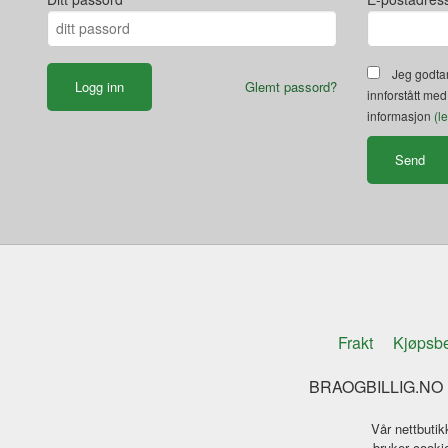
Jeg godtar
Glemt passord?
innforstått med
informasjon
(l
Frakt
Kjøpsbe
BRAOGBILLIG.NO K
Vår nettbutik
bruker cookie