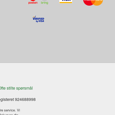
fte stilte spørsmål
egisteret 924688998
re service. Vi
dlekurven din.