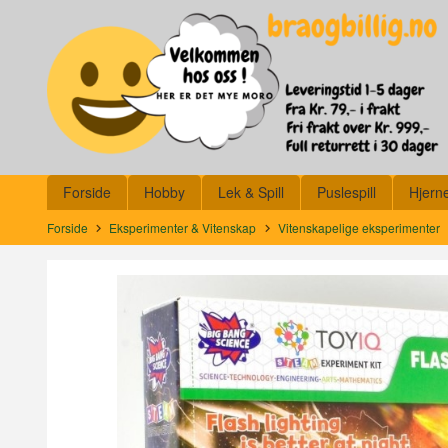
Gå
Lukk
til
innholdet
Produkter
Forside
Hobby
Lek & Spill
Puslespill
Hjern
Forside
Eksperimenter & Vitenskap
Vitenskapelige eksperimenter