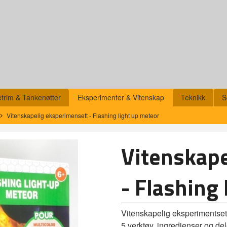
etrim & Tankenøtter
Eksperimenter & Vitenskap
Teknikk
S
Vitenskapelig eksperimensett - Flashing light up meteor
Vitenskape
- Flashing
Vitenskapelig eksperimentset
5 verktøy, ingredienser og de