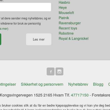
Hasbro
Heye
Mouseloft
Piatnik
 at dere sender meg nyhetsbrev, og er
Ravensburger
 vilkårene for bruk av personlig
Recent toys
es mer)
Robotime
Royal & Langnickel
Les mer
tingelser
Sikkerhet og personvern
Nyhetsbrev
Blogg
O
ongsvingervegen 1525 2165 Hvam Tlf.
47717150
- Foretaksr
k bruker cookies slik at du får en bedre kjøpsopplevelse og vi kan yte deg bed
s hovedsaklig til å lagre innloggingsdetaljer og huske hva du har puttet i han