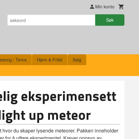
Min konto
Søk
esong / Tema
Hjem & Fritid
Salg
lig eksperimensett
 light up meteor
t hvor du skaper lysende meteorer. Pakken inneholder
ler for å utføre eksperimentet. Krever oppsyn av