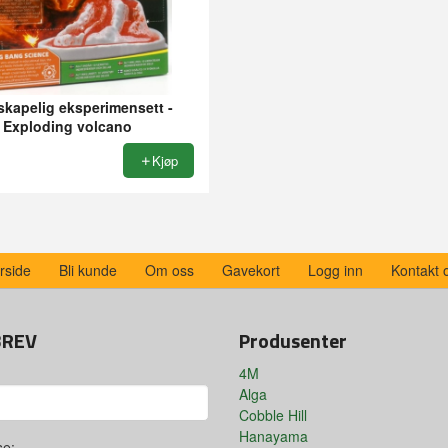
skapelig eksperimensett -
Exploding volcano
Kjøp
rside
Bli kunde
Om oss
Gavekort
Logg inn
Kontakt 
BREV
Produsenter
4M
Alga
Cobble Hill
Hanayama
se: