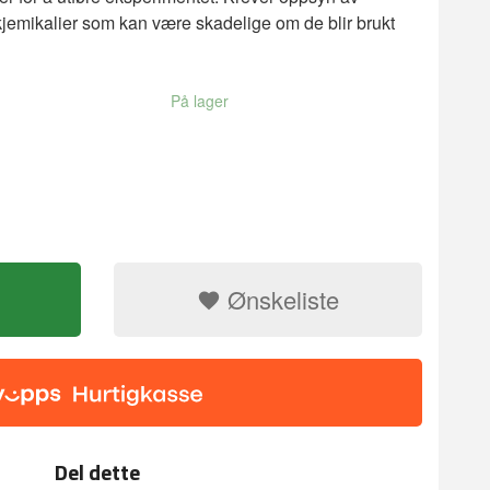
kjemikalier som kan være skadelige om de blir brukt
På lager
Ønskeliste
ng light up meteor
Vitenskapelig 
Del dette