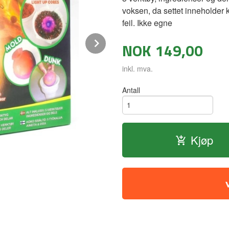
voksen, da settet inneholder 
feil. Ikke egne
Next
NOK
149,00
inkl. mva.
Antall
Kjøp
Vitenskapelig eksperimensett - Flashi