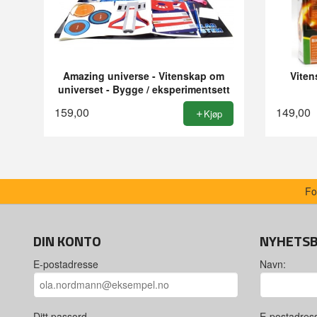
Amazing universe - Vitenskap om
Viten
universet - Bygge / eksperimentsett
159,00
149,00
Kjøp
Fo
DIN KONTO
NYHETS
E-postadresse
Navn:
Ditt passord
E-postadres