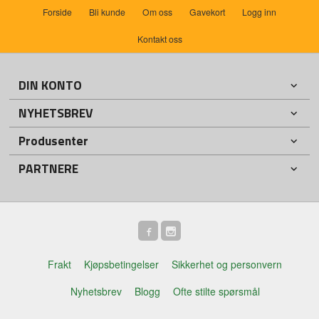
Forside
Bli kunde
Om oss
Gavekort
Logg inn
Kontakt oss
DIN KONTO
NYHETSBREV
Produsenter
PARTNERE
Frakt
Kjøpsbetingelser
Sikkerhet og personvern
Nyhetsbrev
Blogg
Ofte stilte spørsmål