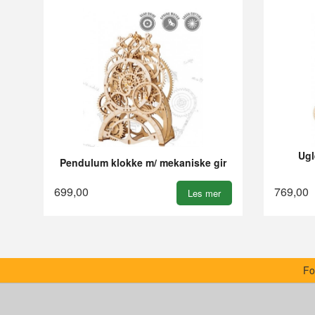
Ugl
Pendulum klokke m/ mekaniske gir
699,00
769,00
Les mer
Fo