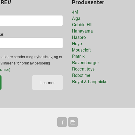
BREV
Produsenter
4M
Alga
Cobble Hill
Hanayama
se:
Hasbro
Heye
Mouseloft
Piatnik
 at dere sender meg nyhetsbrev, og er
Ravensburger
 vilkårene for bruk av personlig
Recent toys
es mer)
Robotime
Royal & Langnickel
Les mer