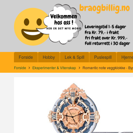
Gå
Lukk
til
innholdet
Produkter
Forside
Hobby
Lek & Spill
Puslespill
Hjern
Forside
Eksperimenter & Vitenskap
Romantic note veggklokke - Byg