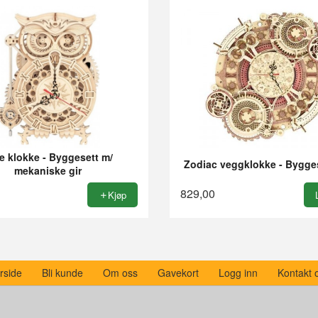
e klokke - Byggesett m/
Zodiac veggklokke - Byggese
mekaniske gir
829,00
Kjøp
rside
Bli kunde
Om oss
Gavekort
Logg inn
Kontakt 