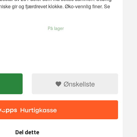
iske gir og fjærdrevet klokke. Øko-vennlig finer. Se
På lager
Ønskeliste
i tre
Romantic note 
Del dette