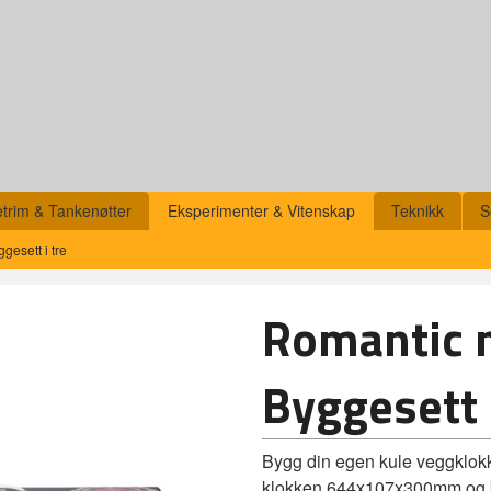
etrim & Tankenøtter
Eksperimenter & Vitenskap
Teknikk
S
gesett i tre
Romantic n
Byggesett i
Bygg din egen kule veggklokk
klokken 644x107x300mm og be