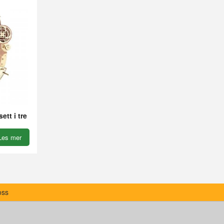
tt i tre
Les mer
oss