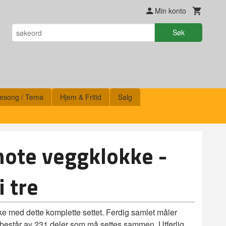
Min konto
Søk
esong / Tema
Hjem & Fritid
Salg
ote veggklokke -
 tre
e med dette komplette settet. Ferdig samlet måler
står av 231 deler som må settes sammen. Utførlig