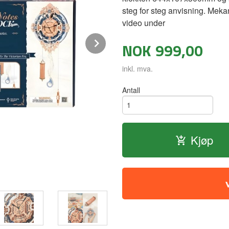
steg for steg anvisning. Mekan
video under
Next
NOK
999,00
inkl. mva.
Antall
Kjøp
Romantic note veggklokke - Byggesett 