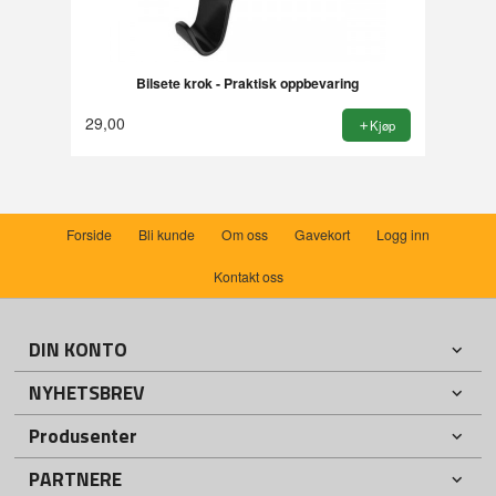
Bilsete krok - Praktisk oppbevaring
29,00
Kjøp
Forside
Bli kunde
Om oss
Gavekort
Logg inn
Kontakt oss
DIN KONTO
NYHETSBREV
Produsenter
PARTNERE