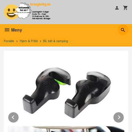
Gå
til
innholdet
Meny
Forside
Hjem & Fritid
Bil, båt & camping
Prev
Ne