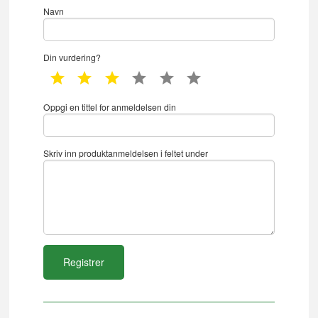
Navn
Din vurdering?
1 star
2 star
3 star
4 star
5 star
6 star
Oppgi en tittel for anmeldelsen din
Skriv inn produktanmeldelsen i feltet under