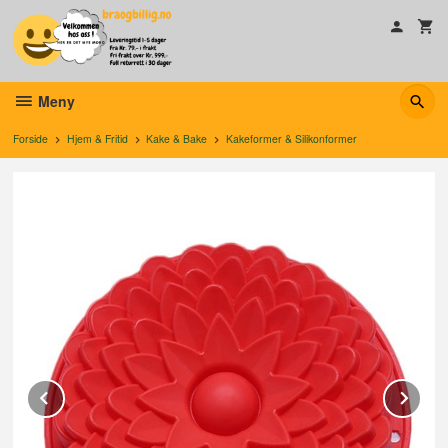
Gå
til
innholdet
Meny
Forside
Hjem & Fritid
Kake & Bake
Kakeformer & Silikonformer
Prev
Ne