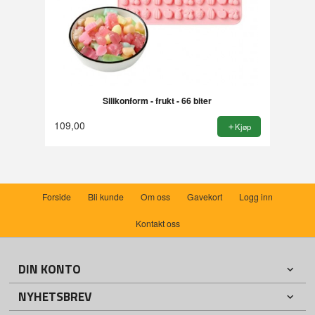
Silikonform - frukt - 66 biter
109,00
Kjøp
Forside
Bli kunde
Om oss
Gavekort
Logg inn
Kontakt oss
DIN KONTO
NYHETSBREV