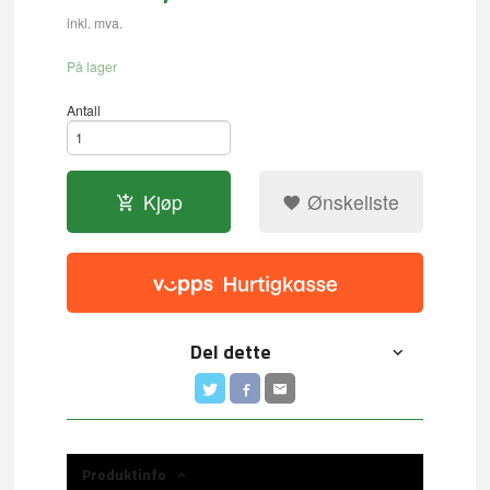
inkl. mva.
På lager
Antall
Kjøp
Ønskeliste
Del dette
Produktinfo