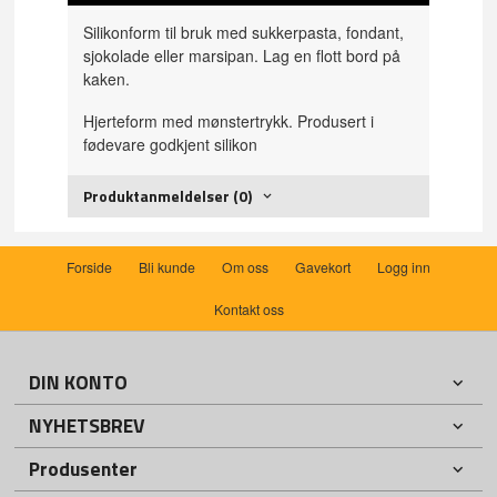
Silikonform til bruk med sukkerpasta, fondant,
sjokolade eller marsipan. Lag en flott bord på
kaken.
Hjerteform med mønstertrykk. Produsert i
fødevare godkjent silikon
Produktanmeldelser (0)
Forside
Bli kunde
Om oss
Gavekort
Logg inn
Kontakt oss
DIN KONTO
NYHETSBREV
Produsenter