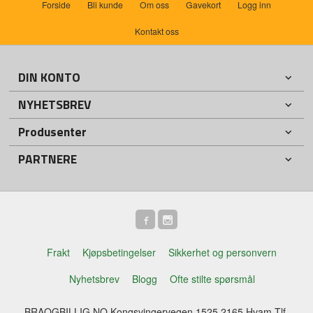
Forside
Bli kunde
Om oss
Gavekort
Logg inn
Kontakt oss
DIN KONTO
NYHETSBREV
Produsenter
PARTNERE
Frakt
Kjøpsbetingelser
Sikkerhet og personvern
Nyhetsbrev
Blogg
Ofte stilte spørsmål
BRAOGBILLIG.NO Kongsvingervegen 1525 2165 Hvam Tlf.