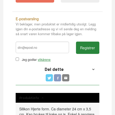
E-postvarsling
Vi beklager, men produktet er midlertidig utsolgt. Legg
igjen din e-postadresse og vi vil sende deg en melding
så snart varen kommer tilbake på lager igjen.
Registrer
Jeg godtar
vilkårene
Del dette
Produktinfo
Silikon Hjerte form. Ca diameter 24 cm x 3,5
cm. Kan brukes til kake og is. Enkel å rengjøre.