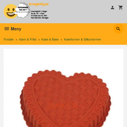
Gå
til
innholdet
Meny
Forside
Hjem & Fritid
Kake & Bake
Kakeformer & Silikonformer