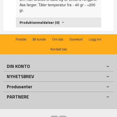
Ass farger. Tåler temperatur fra - 40 gr - +200
gr.
Produktanmeldelser (0)
Forside
Bli kunde
Om oss
Gavekort
Logg inn
Kontakt oss
DIN KONTO
NYHETSBREV
Produsenter
PARTNERE