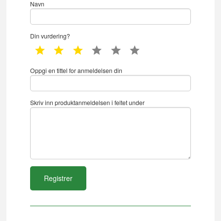
Navn
Din vurdering?
1 star
2 star
3 star
4 star
5 star
6 star
Oppgi en tittel for anmeldelsen din
Skriv inn produktanmeldelsen i feltet under