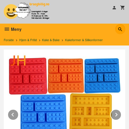
Gå
til
innholdet
Meny
Forside
Hjem & Fritid
Kake & Bake
Kakeformer & Silikonformer
Prev
Ne