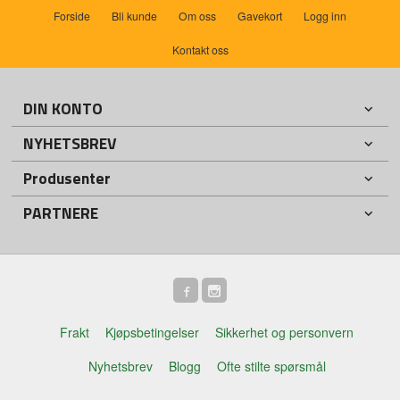
Forside
Bli kunde
Om oss
Gavekort
Logg inn
Kontakt oss
DIN KONTO
NYHETSBREV
Produsenter
PARTNERE
Frakt
Kjøpsbetingelser
Sikkerhet og personvern
Nyhetsbrev
Blogg
Ofte stilte spørsmål