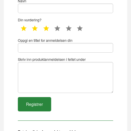
Navn
Din vurdering?
1 star
2 star
3 star
4 star
5 star
6 star
Oppgi en tittel for anmeldelsen din
Skriv inn produktanmeldelsen i feltet under