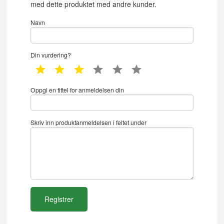
med dette produktet med andre kunder.
Navn
Din vurdering?
1 star
2 star
3 star
4 star
5 star
6 star
Oppgi en tittel for anmeldelsen din
Skriv inn produktanmeldelsen i feltet under