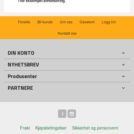
i for eksempel annonsering.
Forside
Bli kunde
Om oss
Gavekort
Logg inn
Kontakt oss
DIN KONTO
NYHETSBREV
Produsenter
PARTNERE
Frakt
Kjøpsbetingelser
Sikkerhet og personvern