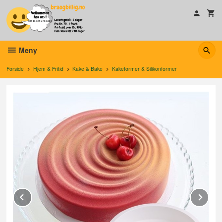
Gå
til
innholdet
Meny
Forside
Hjem & Fritid
Kake & Bake
Kakeformer & Silikonformer
Prev
Ne