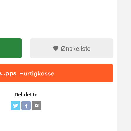
Ønskeliste
Silikon form - 
Del dette