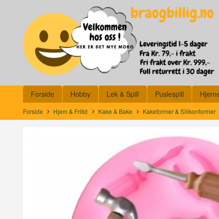
Gå
Lukk
til
innholdet
Produkter
Forside
Hobby
Lek & Spill
Puslespill
Hjern
Forside
Hjem & Fritid
Kake & Bake
Kakeformer & Silikonformer