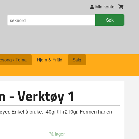
Min konto
Søk
esong / Tema
Hjem & Fritid
Salg
m - Verktøy 1
øyer. Enkel å bruke. -40gr til +210gr. Formen har en
På lager