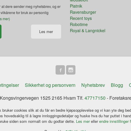
Piatnik
 at dere sender meg nyhetsbrev, og er
Ravensburger
 vilkårene for bruk av personlig
Recent toys
es mer)
Robotime
Royal & Langnickel
Les mer
tingelser
Sikkerhet og personvern
Nyhetsbrev
Blogg
O
ongsvingervegen 1525 2165 Hvam Tlf.
47717150
- Foretaksr
k bruker cookies slik at du får en bedre kjøpsopplevelse og vi kan yte deg bed
s hovedsaklig til å lagre innloggingsdetaljer og huske hva du har puttet i han
 bruke siden som normalt om du godtar dette.
Les mer
eller
endre innstillinger 