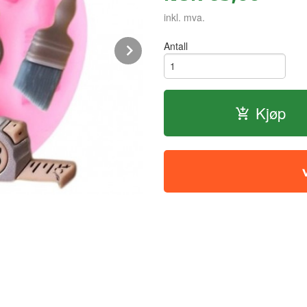
inkl. mva.
Next
Antall
Kjøp
Silikon form - verktøy 1