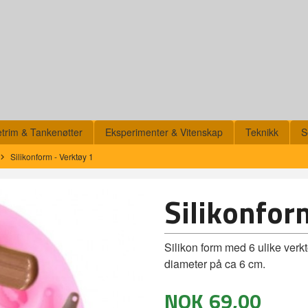
etrim & Tankenøtter
Eksperimenter & Vitenskap
Teknikk
S
Silikonform - Verktøy 1
Silikonfor
Silikon form med 6 ulike verkt
diameter på ca 6 cm.
NOK
69,00