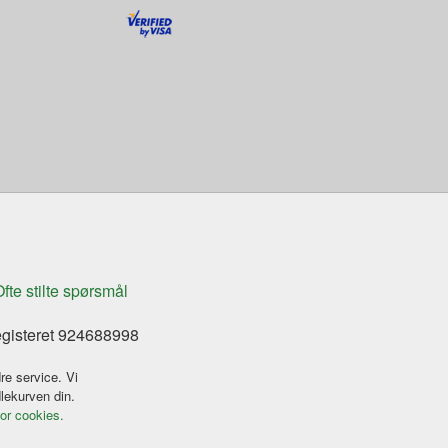
fte stilte spørsmål
egisteret 924688998
re service. Vi
dlekurven din.
for cookies.