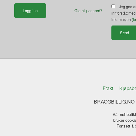
Jeg godtar
Glemt passord?
innforstått med
informasjon
(l
Frakt
Kjøpsbe
BRAOGBILLIG.NO K
Vår nettbutik
bruker cookie
Fortsett å