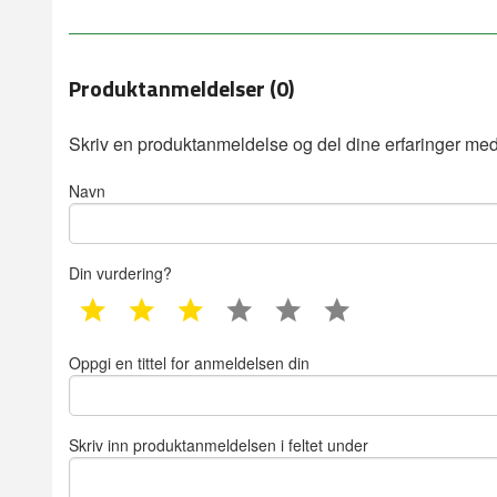
Produktanmeldelser (0)
Skriv en produktanmeldelse og del dine erfaringer med
Navn
Din vurdering?
1 star
2 star
3 star
4 star
5 star
6 star
Oppgi en tittel for anmeldelsen din
Skriv inn produktanmeldelsen i feltet under