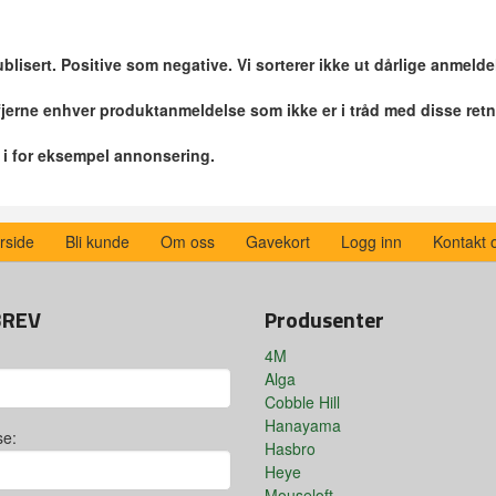
blisert. Positive som negative. Vi sorterer ikke ut dårlige anmelde
 fjerne enhver produktanmeldelse som ikke er i tråd med disse retn
r i for eksempel annonsering.
rside
Bli kunde
Om oss
Gavekort
Logg inn
Kontakt 
BREV
Produsenter
4M
Alga
Cobble Hill
Hanayama
se:
Hasbro
Heye
Mouseloft