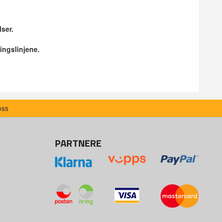
lser.
ingslinjene.
oss
PARTNERE