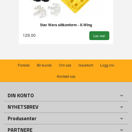
Star Wars silikonform - X-Wing
129,00
Les mer
Forside
Bli kunde
Om oss
Gavekort
Logg inn
Kontakt oss
DIN KONTO
NYHETSBREV
Produsenter
PARTNERE