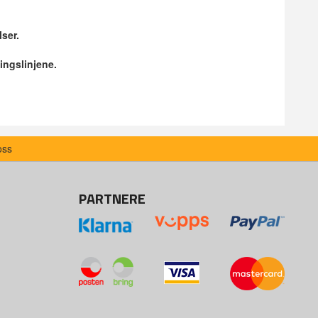
lser.
ingslinjene.
oss
PARTNERE