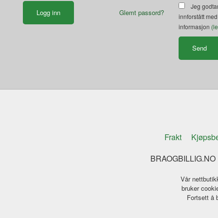
Jeg godtar
Glemt passord?
innforstått med
informasjon
(l
Frakt
Kjøpsbe
BRAOGBILLIG.NO K
Vår nettbutik
bruker cookie
Fortsett å