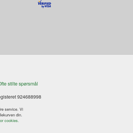
fte stilte spørsmål
egisteret 924688998
re service. Vi
dlekurven din.
for cookies.