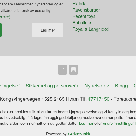
Piatnik
 at dere sender meg nyhetsbrev, og er
Ravensburger
 vilkårene for bruk av personlig
Recent toys
es mer)
Robotime
Royal & Langnickel
Les mer
tingelser
Sikkerhet og personvern
Nyhetsbrev
Blogg
O
ongsvingervegen 1525 2165 Hvam Tlf.
47717150
- Foretaksr
k bruker cookies slik at du får en bedre kjøpsopplevelse og vi kan yte deg bed
s hovedsaklig til å lagre innloggingsdetaljer og huske hva du har puttet i han
 bruke siden som normalt om du godtar dette.
Les mer
eller
endre innstillinger 
Powered by
24Nettbutikk