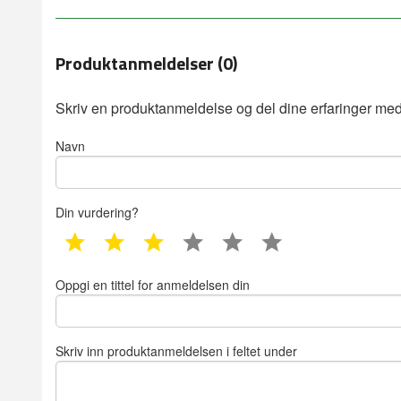
Produktanmeldelser (0)
Skriv en produktanmeldelse og del dine erfaringer med
Navn
Din vurdering?
1 star
2 star
3 star
4 star
5 star
6 star
Oppgi en tittel for anmeldelsen din
Skriv inn produktanmeldelsen i feltet under