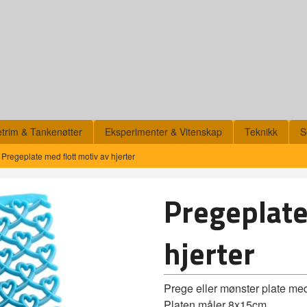
etrim & Tankenøtter
Eksperimenter & Vitenskap
Teknikk
S
Pregeplate med flott motiv av hjerter
Pregeplate
hjerter
Prege eller mønster plate med
Platen måler 8x15cm.