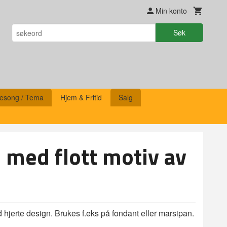
Min konto
Søk
esong / Tema
Hjem & Fritid
Salg
 med flott motiv av
 hjerte design. Brukes f.eks på fondant eller marsipan.