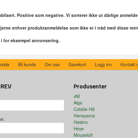
blisert. Positive som negative. Vi sorterer ikke ut dårlige anmelde
 fjerne enhver produktanmeldelse som ikke er i tråd med disse retn
r i for eksempel annonsering.
rside
Bli kunde
Om oss
Gavekort
Logg inn
Kontakt 
BREV
Produsenter
4M
Alga
Cobble Hill
Hanayama
se:
Hasbro
Heye
Mouseloft