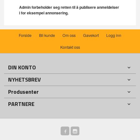
Admin forbeholder seg retten til å publisere anmeldelser
i for eksempel annonsering.
Forside
Bli kunde
Om oss
Gavekort
Logg inn
Kontakt oss
DIN KONTO
NYHETSBREV
Produsenter
PARTNERE