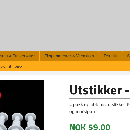
etrim & Tankenøtter
Eksperimenter & Vitenskap
Teknikk
S
leblomst 4 pakk
Utstikker 
4 pakk epleblomst utstikker.
og marsipan.
NOK
59,00