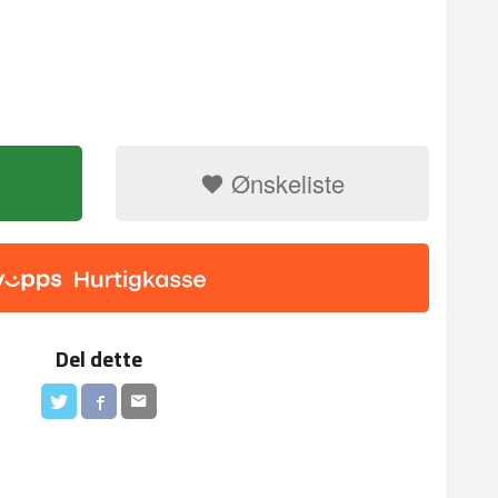
Ønskeliste
Fondant utstik
Del dette