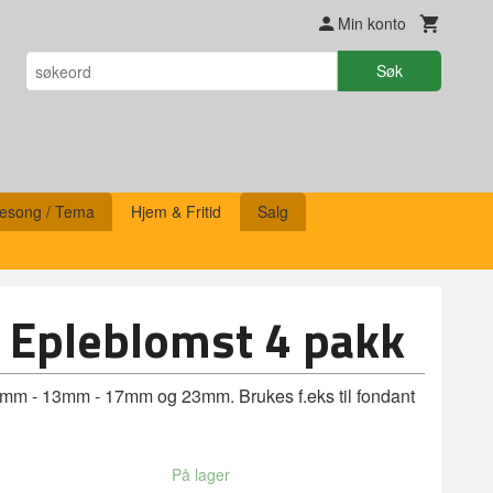
Min konto
Søk
esong / Tema
Hjem & Fritid
Salg
- Epleblomst 4 pakk
 9mm - 13mm - 17mm og 23mm. Brukes f.eks til fondant
På lager