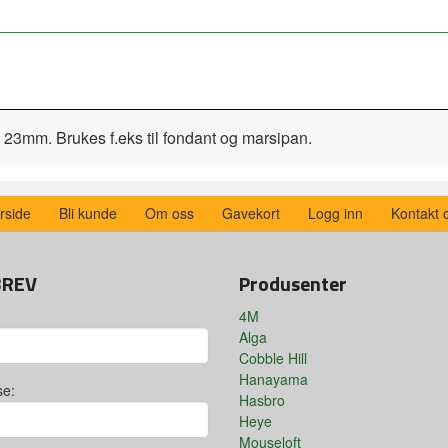
23mm. Brukes f.eks til fondant og marsipan.
rside
Bli kunde
Om oss
Gavekort
Logg inn
Kontakt 
BREV
Produsenter
4M
Alga
Cobble Hill
Hanayama
se:
Hasbro
Heye
Mouseloft