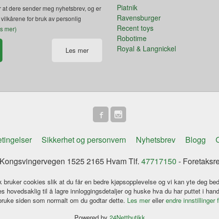
Piatnik
 at dere sender meg nyhetsbrev, og er
Ravensburger
 vilkårene for bruk av personlig
Recent toys
es mer)
Robotime
Royal & Langnickel
Les mer
tingelser
Sikkerhet og personvern
Nyhetsbrev
Blogg
O
ongsvingervegen 1525 2165 Hvam Tlf.
47717150
- Foretaksr
k bruker cookies slik at du får en bedre kjøpsopplevelse og vi kan yte deg bed
s hovedsaklig til å lagre innloggingsdetaljer og huske hva du har puttet i han
 bruke siden som normalt om du godtar dette.
Les mer
eller
endre innstillinger 
Powered by
24Nettbutikk