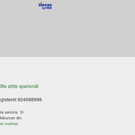
fte stilte spørsmål
egisteret 924688998
re service. Vi
dlekurven din.
for cookies.