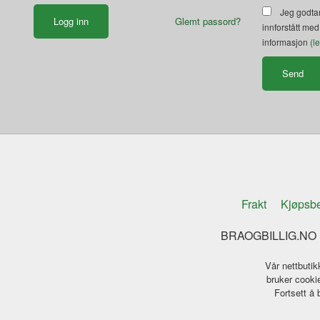
Jeg godtar
Glemt passord?
innforstått med
informasjon
(l
Frakt
Kjøpsbe
BRAOGBILLIG.NO K
Vår nettbutik
bruker cookie
Fortsett å