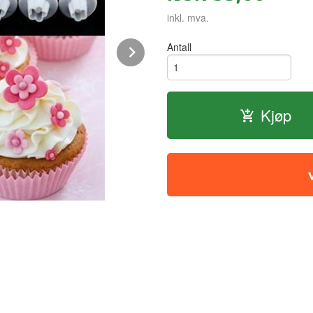
inkl. mva.
Next
Antall
Kjøp
utstikker fondant - epleblomst